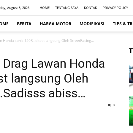
day, August 8, 2026
HOME
TENTANG SAYA
KONTAK
PRIVACY POLICY
OME
BERITA
HARGA MOTOR
MODIFIKASI
TIPS & TR
 Honda sonic 150R…ditest langsung Oleh StreetRacing...
T
u Drag Lawan Honda
st langsung Oleh
…Sadisss abiss…
0