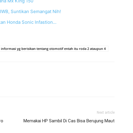
ha Mx King 150
WB, Suntikan Semangat Nih!
an Honda Sonic Infastion…
 informasi yg berisikan tentang otomotif entah itu roda 2 ataupun 4
Next article
ro
Memakai HP Sambil Di Cas Bisa Berujung Maut