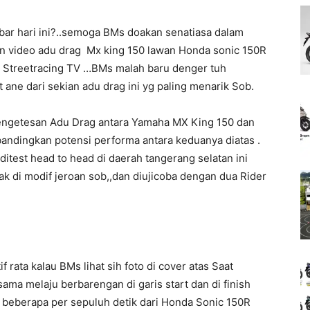
bar hari ini?..semoga BMs doakan senatiasa dalam
atin video adu drag Mx king 150 lawan Honda sonic 150R
e Streetracing TV …BMs malah baru denger tuh
 ane dari sekian adu drag ini yg paling menarik Sob.
engetesan Adu Drag antara Yamaha MX King 150 dan
ndingkan potensi performa antara keduanya diatas .
test head to head di daerah tangerang selatan ini
ak di modif jeroan sob,,dan diujicoba dengan dua Rider
 rata kalau BMs lihat sih foto di cover atas Saat
ma melaju berbarengan di garis start dan di finish
u beberapa per sepuluh detik dari Honda Sonic 150R