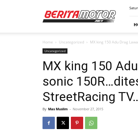
BERITAMOTOR.NET
Satur
H
Home
Uncategorized
MX king 150 Adu Drag Lawan
Uncategorized
MX king 150 Ad
sonic 150R…dite
StreetRacing TV
By
Mas Muslim
-
November 27, 2015