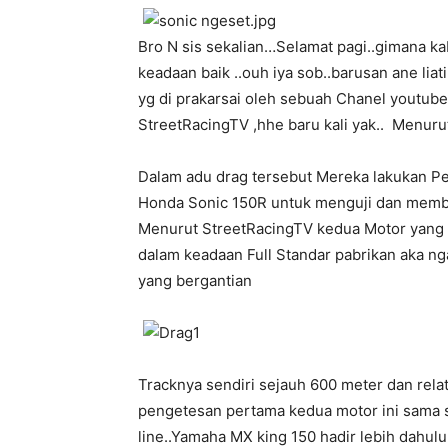
Bro N sis sekalian…Selamat pagi..gimana ka
keadaan baik ..ouh iya sob..barusan ane li
yg di prakarsai oleh sebuah Chanel youtub
StreetRacingTV ,hhe baru kali yak.. Menurut
Dalam adu drag tersebut Mereka lakukan P
Honda Sonic 150R untuk menguji dan memba
Menurut StreetRacingTV kedua Motor yang di
dalam keadaan Full Standar pabrikan aka ng
yang bergantian
Tracknya sendiri sejauh 600 meter dan relatif
pengetesan pertama kedua motor ini sama sa
line..Yamaha MX king 150 hadir lebih dahul