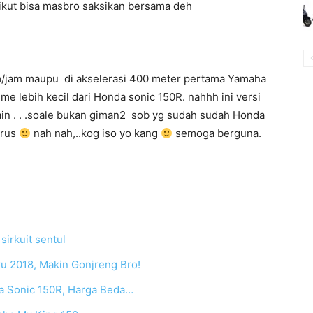
ikut bisa masbro saksikan bersama deh
 km/jam maupu di akselerasi 400 meter pertama Yamaha
me lebih kecil dari Honda sonic 150R. nahhh ini versi
ain . . .soale bukan giman2 sob yg sudah sudah Honda
erus
nah nah,..kog iso yo kang
semoga berguna.
sirkuit sentul
ru 2018, Makin Gonjreng Bro!
da Sonic 150R, Harga Beda…