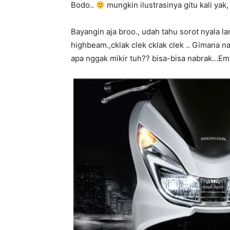
Bodo..
mungkin ilustrasinya gitu kali yak,
Bayangin aja broo., udah tahu sorot nyala 
highbeam.,cklak clek cklak clek .. Gimana n
apa nggak mikir tuh?? bisa-bisa nabrak…Em