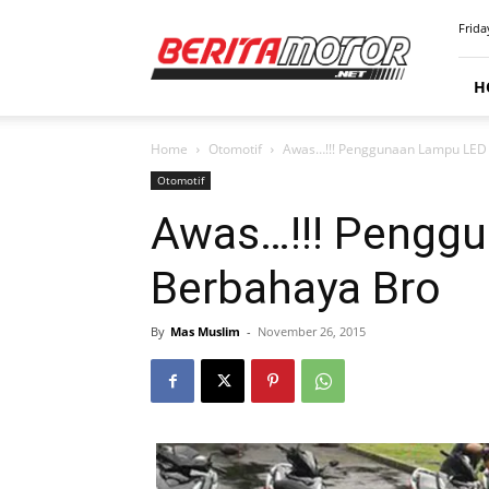
BERITAMOTOR.NET
Frida
H
Home
Otomotif
Awas…!!! Penggunaan Lampu LED
Otomotif
Awas…!!! Pengg
Berbahaya Bro
By
Mas Muslim
-
November 26, 2015