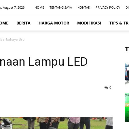
y, August 7, 2026
HOME
TENTANG SAYA
KONTAK
PRIVACY POLICY
D
OME
BERITA
HARGA MOTOR
MODIFIKASI
TIPS & TR
 Berbahaya Bro
T
unaan Lampu LED
0