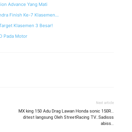
ion Advance Yang Mati
dra Finish Ke-7 Klasemen…
 Target Klasemen 3 Besar!
D Pada Motor
Next article
MX king 150 Adu Drag Lawan Honda sonic 150R…
ditest langsung Oleh StreetRacing TV…Sadisss
abiss…