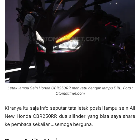
Letak lampu Sein Honda CBR250RR menyatu dengan lampu DRL. Foto :
Otomotifnet.com
Kiranya itu saja info seputar tata letak posisi lampu sein All
New Honda CBR250RR dua silinder yang bisa saya share
ke pembaca sekalian…semoga berguna.