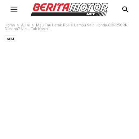
Home
AHM
Mau Tau Letak Posisi Lampu Sein Honda CBR250RR
Dimana? Nih… Tak Kasih...
AHM