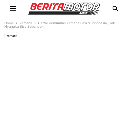
Home
Yamaha
Daftar Komunitas Yamaha Lexi di Indonesia, Gak
Nyangka Bisa Sebanyak Ini
Yamaha