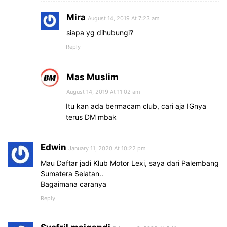
Mira
August 14, 2019 At 7:23 am
siapa yg dihubungi?
Reply
Mas Muslim
August 14, 2019 At 11:02 am
Itu kan ada bermacam club, cari aja IGnya
terus DM mbak
Edwin
January 11, 2020 At 10:22 pm
Mau Daftar jadi Klub Motor Lexi, saya dari Palembang
Sumatera Selatan..
Bagaimana caranya
Reply