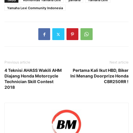
TAGS
Komunitas Yamaha Lexi
yamaha
Yamaha Lexi
Yamaha Lexi Community Indonesia
Previous article
Next article
4 Teknisi AHASS Wakili AHM
Pertama Kali Ikut HBD, Biker
Diajang Honda Motorcycle
Ini Menang Doorprize Honda
Technician Skill Contest
CBR250RR !
2018