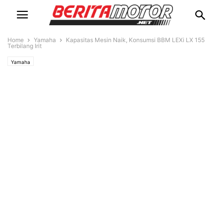
Home
Yamaha
Kapasitas Mesin Naik, Konsumsi BBM LEXi LX 155
Terbilang Irit
Yamaha