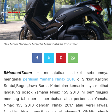
Beli Motor Online di Moladin Memudahkan Konsumen.
BMspeed7.com
– melanjutkan artikel sebelumnya
mengenai
perilisan Yamaha Nmax 2018
di Sirkuit Karting
Sentul,Bogor,Jawa Barat. Kebetulan kemarin saya melihat
langsung sosok Yamaha Nmax 155 2018 ini pemirsa,jadi
memang tahu persis perubahan atau perbedaan Yamaha
Nmax 155 2018 dengan Nmax 2017 atau versi lawas.
Nah,kira kira seperti apa perbedaanya? Ok,kita simak