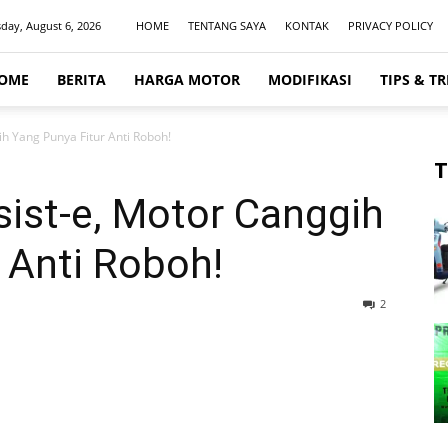
day, August 6, 2026
HOME
TENTANG SAYA
KONTAK
PRIVACY POLICY
OME
BERITA
HARGA MOTOR
MODIFIKASI
TIPS & TR
h Yang Punya Fitur Anti Roboh!
T
ist-e, Motor Canggih
 Anti Roboh!
2