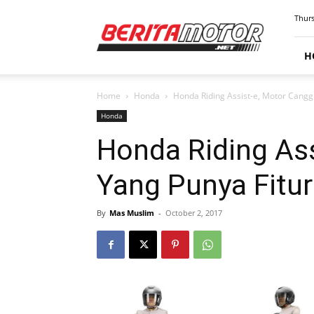
BERITAMOTOR.NET
Thurs
H
Home
Honda
Honda Riding Assist-e, Motor Canggi
Honda
Honda Riding Ass
Yang Punya Fitur
By
Mas Muslim
-
October 2, 2017