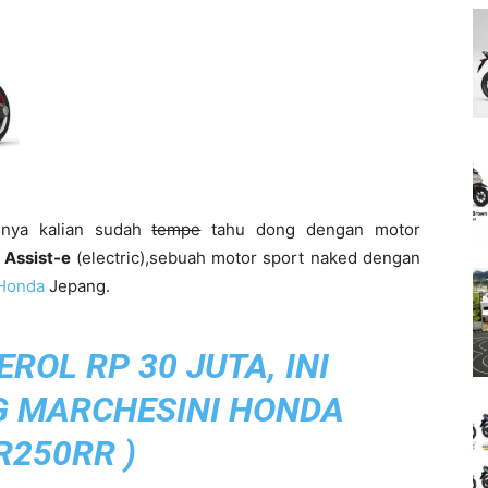
unya kalian sudah
tempe
tahu dong dengan motor
 Assist-e
(electric),sebuah motor sport naked dengan
Honda
Jepang.
ROL RP 30 JUTA, INI
G MARCHESINI HONDA
R250RR
)