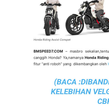
Honda Riding Assist Conspet
BMSPEED7.COM
– masbro sekalian,tent
canggih Honda? Ya,namanya
Honda Riding
fitur “anti roboh” yang dikembangkan oleh
(BACA :
DIBANDE
KELEBIHAN VEL
CB