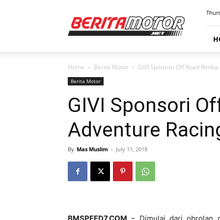
BERITAMOTOR.NET
Thurs
H
Home
Berita Motor
GIVI Sponsori Off Road Rimba
Berita Motor
GIVI Sponsori Of
Adventure Racin
By
Mas Muslim
-
July 11, 2018
BMSPEED7.COM
– Dimulai dari obrolan 