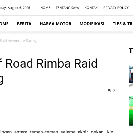
day, August 6, 2026
HOME
TENTANG SAYA
KONTAK
PRIVACY POLICY
OME
BERITA
HARGA MOTOR
MODIFIKASI
TIPS & TR
 Raid Adventure Racing
T
f Road Rimba Raid
g
0
ringan antara teman-teman selama akhir pekan, kini