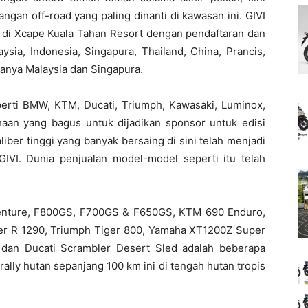
ngan off-road yang paling dinanti di kawasan ini. GIVI
ni di Xcape Kuala Tahan Resort dengan pendaftaran dan
ysia, Indonesia, Singapura, Thailand, China, Prancis,
 hanya Malaysia dan Singapura.
erti BMW, KTM, Ducati, Triumph, Kawasaki, Luminox,
ahaan yang bagus untuk dijadikan sponsor untuk edisi
iber tinggi yang banyak bersaing di sini telah menjadi
IVI. Dunia penjualan model-model seperti itu telah
nture, F800GS, F700GS & F650GS, KTM 690 Enduro,
er R 1290, Triumph Tiger 800, Yamaha XT1200Z Super
 dan Ducati Scrambler Desert Sled adalah beberapa
lly hutan sepanjang 100 km ini di tengah hutan tropis