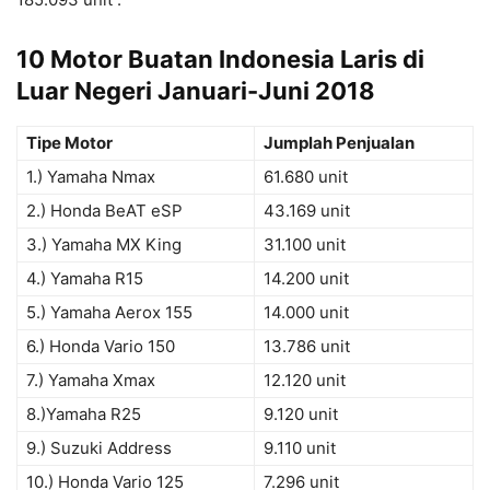
10 Motor Buatan Indonesia Laris di
Luar Negeri Januari-Juni 2018
Tipe Motor
Jumplah Penjualan
1.) Yamaha Nmax
61.680 unit
2.) Honda BeAT eSP
43.169 unit
3.) Yamaha MX King
31.100 unit
4.) Yamaha R15
14.200 unit
5.) Yamaha Aerox 155
14.000 unit
6.) Honda Vario 150
13.786 unit
7.) Yamaha Xmax
12.120 unit
8.)Yamaha R25
9.120 unit
9.) Suzuki Address
9.110 unit
10.) Honda Vario 125
7.296 unit