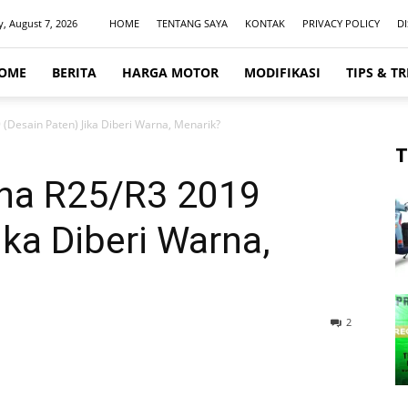
y, August 7, 2026
HOME
TENTANG SAYA
KONTAK
PRIVACY POLICY
D
OME
BERITA
HARGA MOTOR
MODIFIKASI
TIPS & TR
Desain Paten) Jika Diberi Warna, Menarik?
T
a R25/R3 2019
ika Diberi Warna,
2