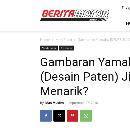
BERITAMOTOR.NET
Frida
H
Home
Modifikasi
Gambaran Yamaha R25/R3 2019 (
Modifikasi
Yamaha
Gambaran Yamah
(Desain Paten) J
Menarik?
By
Mas Muslim
-
September 27, 2018