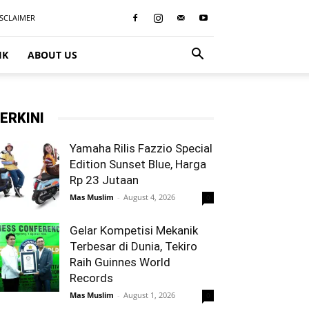
ISCLAIMER
IK
ABOUT US
ERKINI
Yamaha Rilis Fazzio Special
Edition Sunset Blue, Harga
Rp 23 Jutaan
Mas Muslim
-
August 4, 2026
0
Gelar Kompetisi Mekanik
Terbesar di Dunia, Tekiro
Raih Guinnes World
Records
Mas Muslim
-
August 1, 2026
0