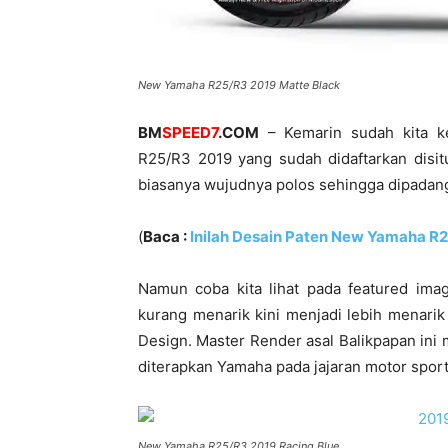
New Yamaha R25/R3 2019 Matte Black
BM
SPEED7
.COM
– Kemarin sudah kita k
R25/R3 2019 yang sudah didaftarkan disit
biasanya wujudnya polos sehingga dipadan
(
Baca :
Inilah Desain Paten New Yamaha R2
Namun coba kita lihat pada featured imag
kurang menarik kini menjadi lebih menarik
Design. Master Render asal Balikpapan ini 
diterapkan Yamaha pada jajaran motor sport
New Yamaha R25/R3 2019 Racing Blue