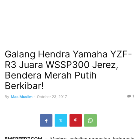
Galang Hendra Yamaha YZF-
R3 Juara WSSP300 Jerez,
Bendera Merah Putih
Berkibar!
1
By
Mas Muslim
-
October 23, 2017
BMSPEED7.COM
– Masbro sekalian,pembalap Indonesia