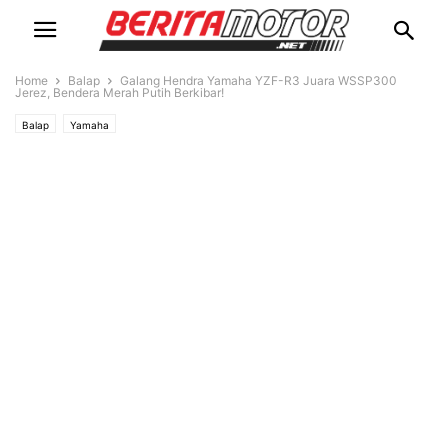
Home
Balap
Galang Hendra Yamaha YZF-R3 Juara WSSP300
Jerez, Bendera Merah Putih Berkibar!
Balap
Yamaha