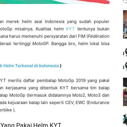
 merek helm asal Indonesia yang sudah populer
MotoGp misalnya. Kualitas helm
KYT
tentunya bukan
sana harus memenuhi persyaratan dari FIM (
Fédération
derasi tertinggi
MotoGP.
Bangga bro, helm lokal bisa
 Helm Terkenal di Indonesia
)
u KYT merilis daftar pembalap MotoGp 2019 yang pakai
tan kerjasama yang dibentuk KYT bersama tim balap
balap MotoGp (termasuk didalamnya Moto2, Moto3 dan
da kejuaraan balap lain seperti CEV, EWC (Endurance
perbike
).
 Yang Pakai Helm KYT