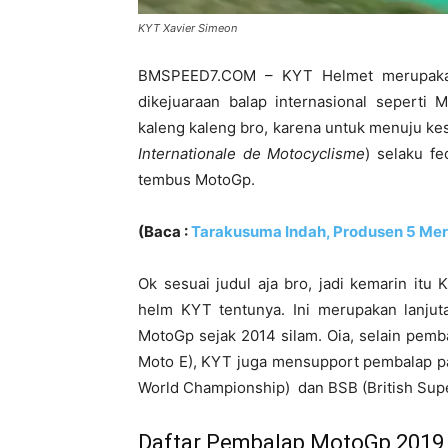
KYT Xavier Simeon
BMSPEED7.COM – KYT Helmet merupakan
dikejuaraan balap internasional seperti 
kaleng kaleng bro, karena untuk menuju ke
Internationale de Motocyclisme
) selaku fe
tembus MotoGp.
(Baca :
Tarakusuma Indah, Produsen 5 Merk
Ok sesuai judul aja bro, jadi kemarin it
helm KYT tentunya. Ini merupakan lanju
MotoGp sejak 2014 silam. Oia, selain pem
Moto E), KYT juga mensupport pembalap pa
World Championship) dan BSB (
British Su
Daftar Pembalap MotoGp 2019