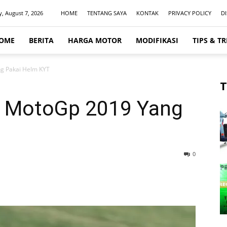
y, August 7, 2026
HOME
TENTANG SAYA
KONTAK
PRIVACY POLICY
D
OME
BERITA
HARGA MOTOR
MODIFIKASI
TIPS & TR
g Pakai Helm KYT
T
p MotoGp 2019 Yang
0