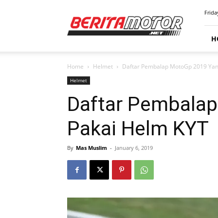
BERITAMOTOR.NET
Frida
H
Home
Helmet
Daftar Pembalap MotoGp 2019 Yan
Helmet
Daftar Pembala
Pakai Helm KYT
By
Mas Muslim
-
January 6, 2019