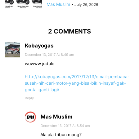
Mas Muslim
-
July 26, 2026
2 COMMENTS
Kobayogas
December 13, 2017 At 8:49 am
wowww judule
http://kobayogas.com/2017/12/13/email-pembaca-
susah-nih-cari-motor-yang-bisa-bikin-insyaf-gak-
gonta-ganti-lagi/
Reply
Mas Muslim
December 13, 2017 At 8:54 am
Ala ala tribun mang?