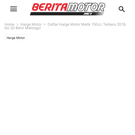
Home
Harga Motor
Daftar Harga Motor Matik 150cc Terbaru 2018,
No 20 Bikin Melongo!
Harga Motor