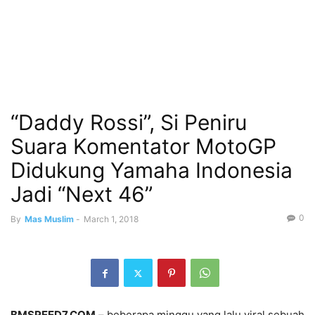
“Daddy Rossi”, Si Peniru
Suara Komentator MotoGP
Didukung Yamaha Indonesia
Jadi “Next 46”
0
By
Mas Muslim
-
March 1, 2018
BMSPEED7.COM
– beberapa minggu yang lalu viral sebuah