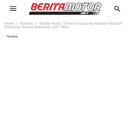
Home
Yamaha
“Daddy Rossi”, Si Peniru Suara Komentator MotoGP
Didukung Yamaha Indonesia Jadi “Next...
Yamaha