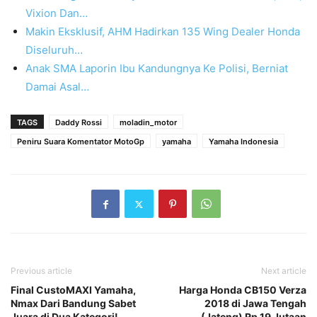
Vixion Dan…
Makin Eksklusif, AHM Hadirkan 135 Wing Dealer Honda
Diseluruh…
Anak SMA Laporin Ibu Kandungnya Ke Polisi, Berniat
Damai Asal…
TAGS
Daddy Rossi
moladin_motor
Peniru Suara Komentator MotoGp
yamaha
Yamaha Indonesia
Previous article
Next article
Final CustoMAXI Yamaha,
Harga Honda CB150 Verza
Nmax Dari Bandung Sabet
2018 di Jawa Tengah
Juara di Dua Kategori!
(Jateng) Rp 19 Jutaan