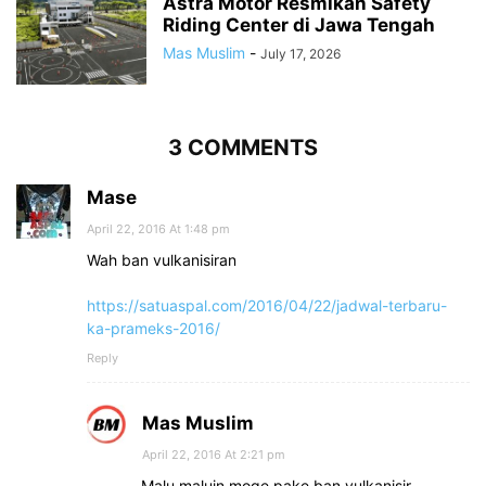
Astra Motor Resmikan Safety
Riding Center di Jawa Tengah
Mas Muslim
-
July 17, 2026
3 COMMENTS
Mase
April 22, 2016 At 1:48 pm
Wah ban vulkanisiran
https://satuaspal.com/2016/04/22/jadwal-terbaru-
ka-prameks-2016/
Reply
Mas Muslim
April 22, 2016 At 2:21 pm
Malu maluin moge pake ban vulkanisir