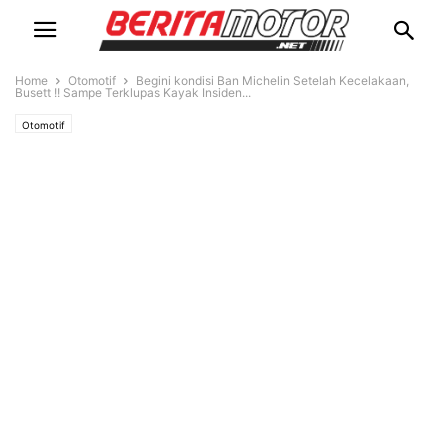
Home
Otomotif
Begini kondisi Ban Michelin Setelah Kecelakaan,
Busett !! Sampe Terklupas Kayak Insiden...
Otomotif