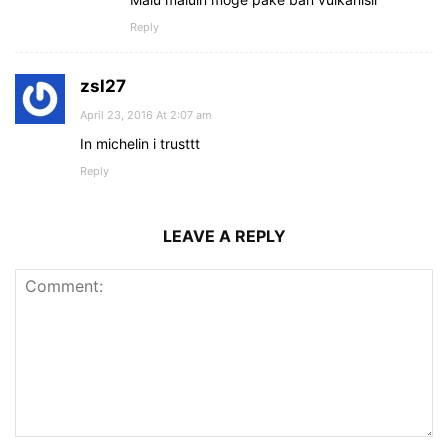
Reply
zsl27
April 23, 2016 At 2:07 am
In michelin i trusttt
Reply
LEAVE A REPLY