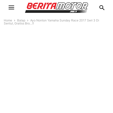
Home
Balap
Ayo Nonton Yamaha Sunday Race 2017 Seri 3 Di
Sentul, Gratiss Bro…!!