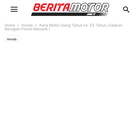
Home
Honda
Astra Motor Ulang Tahun ke-53 Tahun, Siapkan
Beragam Promo Menarik !
Honda