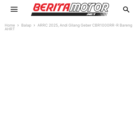
Home
Balap
ARRC 2025, Andi Gilang Geber CBR1000RR-R Bareng
AHRT