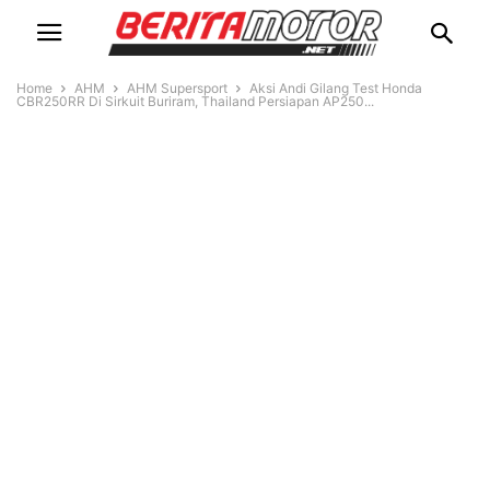
Home
AHM
AHM Supersport
Aksi Andi Gilang Test Honda
CBR250RR Di Sirkuit Buriram, Thailand Persiapan AP250...