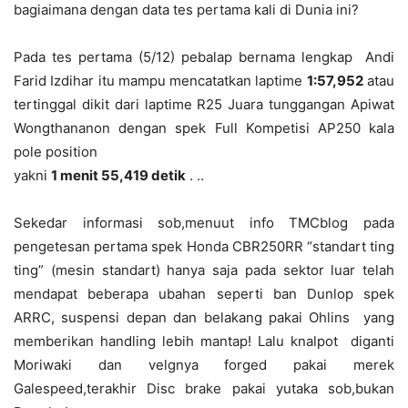
bagiaimana dengan data tes pertama kali di Dunia ini?
Pada tes pertama (5/12) pebalap bernama lengkap Andi
Farid Izdihar itu mampu mencatatkan laptime
1:57,952
atau
tertinggal dikit dari laptime R25 Juara tunggangan Apiwat
Wongthananon dengan spek Full Kompetisi AP250 kala
pole position
yakni
1 menit 55,419 detik
. ..
Sekedar informasi sob,menuut info TMCblog pada
pengetesan pertama spek Honda CBR250RR “standart ting
ting” (mesin standart) hanya saja pada sektor luar telah
mendapat beberapa ubahan seperti ban Dunlop spek
ARRC, suspensi depan dan belakang pakai Ohlins yang
memberikan handling lebih mantap! Lalu knalpot diganti
Moriwaki dan velgnya forged pakai merek
Galespeed,terakhir Disc brake pakai yutaka sob,bukan