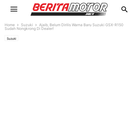
Home
Suzuki
Ajaib, Belum Dirilis Warna Baru Suzuki GSX-R150
Sudah Nongkrong Di Dealer!
Suzuki