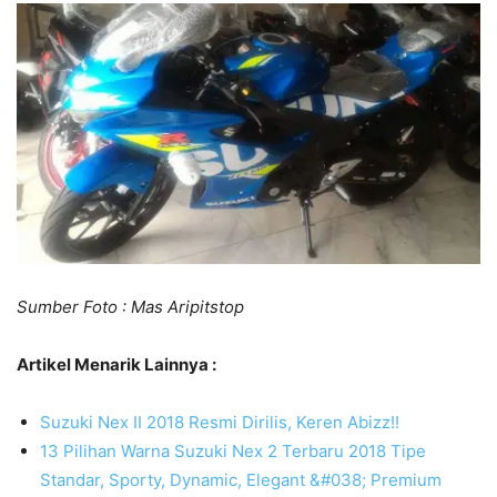
Sumber Foto : Mas Aripitstop
Artikel Menarik Lainnya :
Suzuki Nex II 2018 Resmi Dirilis, Keren Abizz!!
13 Pilihan Warna Suzuki Nex 2 Terbaru 2018 Tipe
Standar, Sporty, Dynamic, Elegant &#038; Premium