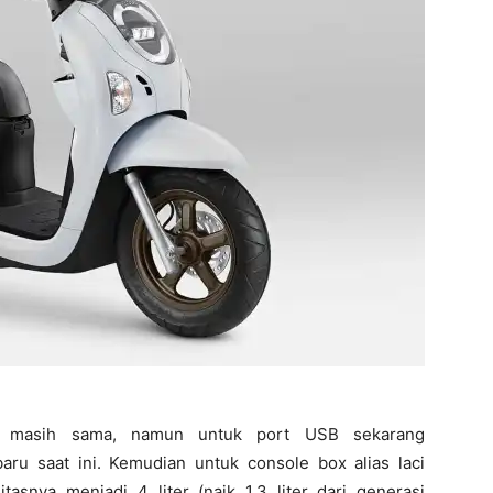
han masih sama, namun untuk port USB sekarang
ru saat ini. Kemudian untuk console box alias laci
snya menjadi 4 liter (naik 1,3 liter dari generasi