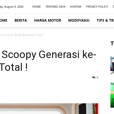
y, August 9, 2026
HOME
TENTANG SAYA
KONTAK
PRIVACY POLICY
OME
BERITA
HARGA MOTOR
MODIFIKASI
TIPS & TR
asi ke-6, Body Berubah Total !
T
 Scoopy Generasi ke-
otal !
0