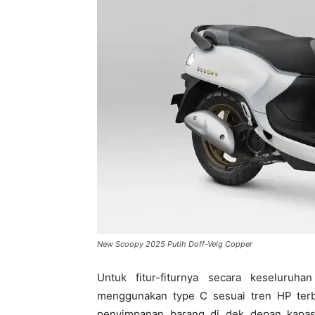
New Scoopy 2025 Putih Doff-Velg Copper
Untuk fitur-fiturnya secara keseluru
menggunakan type C sesuai tren HP terba
penyimpanan barang di dek depan kapasita