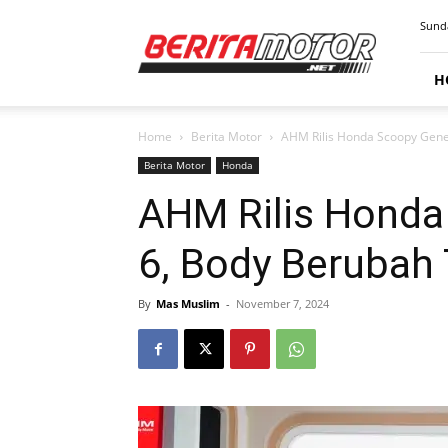
BERITAMOTOR.NET
Sunda
H
Home
Berita Motor
AHM Rilis Honda Scoopy Gener
Berita Motor
Honda
AHM Rilis Honda
6, Body Berubah T
By
Mas Muslim
-
November 7, 2024