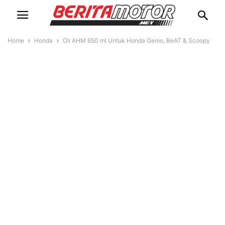
Home
Honda
Oli AHM 650 ml Untuk Honda Genio, BeAT & Scoopy