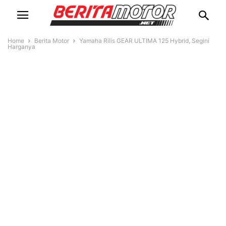
Home
Berita Motor
Yamaha Rilis GEAR ULTIMA 125 Hybrid, Segini
Harganya