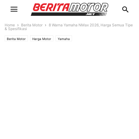
Home
Berita Motor
8 Warna Yamaha NMax 2026, Harga Semua Tipe
& Spesifikasi
Berita Motor
Harga Motor
Yamaha