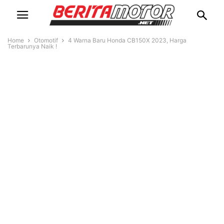
Home
Otomotif
4 Warna Baru Honda CB150X 2023, Harga
Terbarunya Naik !