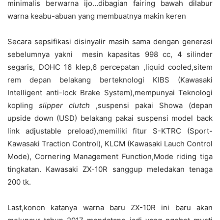
minimalis berwarna ijo…dibagian fairing bawah dilabur
warna keabu-abuan yang membuatnya makin keren
Secara sepsifikasi disinyalir masih sama dengan generasi
sebelumnya yakni mesin kapasitas 998 cc, 4 silinder
segaris, DOHC 16 klep,6 percepatan ,liquid cooled,sitem
rem depan belakang berteknologi KIBS (Kawasaki
Intelligent anti-lock Brake System),mempunyai Teknologi
kopling
slipper clutch
,suspensi pakai Showa (depan
upside down (USD) belakang pakai suspensi model back
link adjustable preload),memiliki fitur S-KTRC (Sport-
Kawasaki Traction Control), KLCM (Kawasaki Lauch Control
Mode), Cornering Management Function,Mode riding tiga
tingkatan. Kawasaki ZX-10R sanggup meledakan tenaga
200 tk.
Last,konon katanya warna baru ZX-10R ini baru akan