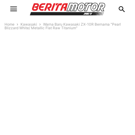
Home
Kawasaki
Warna Baru Kawasaki ZX-10R Bernama "Pearl
Blizzard White/ Metallic Flat Raw Titanium"