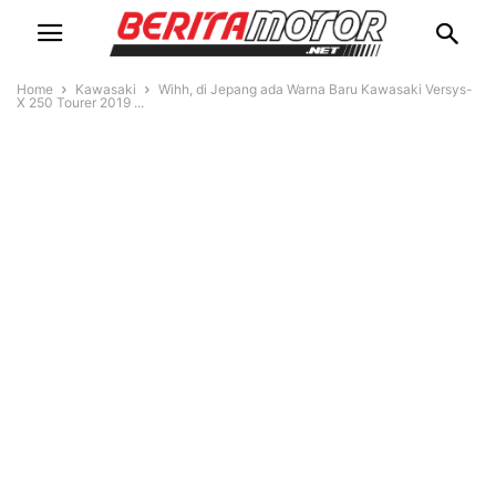
Home
Kawasaki
Wihh, di Jepang ada Warna Baru Kawasaki Versys-
X 250 Tourer 2019 ...