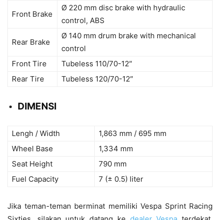
Ø 220 mm disc brake with hydraulic
Front Brake
control, ABS
Ø 140 mm drum brake with mechanical
Rear Brake
control
Front Tire
Tubeless 110/70-12″
Rear Tire
Tubeless 120/70-12″
DIMENSI
Lengh / Width
1,863 mm / 695 mm
Wheel Base
1,334 mm
Seat Height
790 mm
Fuel Capacity
7 (± 0.5) liter
Jika teman-teman berminat memiliki Vespa Sprint Racing
Sixties, silakan untuk datang ke
dealer Vespa
terdekat.