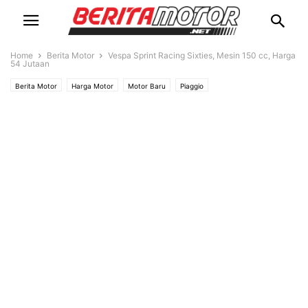
Home
Berita Motor
Vespa Sprint Racing Sixties, Mesin 150 cc, Harga
54 Jutaan
Berita Motor
Harga Motor
Motor Baru
Piaggio