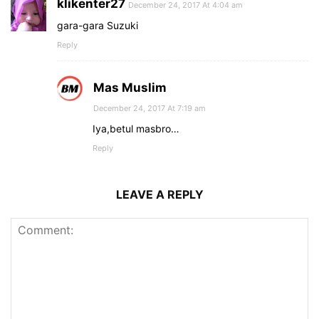
klikenter27
December 24, 2017 At 4:04 am
gara-gara Suzuki
Reply
Mas Muslim
December 24, 2017 At 7:19 am
Iya,betul masbro…
Reply
LEAVE A REPLY