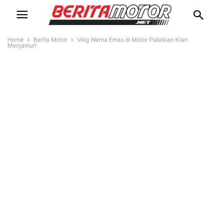
Home
Berita Motor
Velg Warna Emas di Motor Pabrikan Kian
Menjamur!