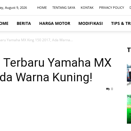
y, August 9, 2026
HOME
TENTANG SAYA
KONTAK
PRIVACY POLICY
OME
BERITA
HARGA MOTOR
MODIFIKASI
TIPS & TR
baru Yamaha MX King 150 2017, Ada Warna...
T
a Terbaru Yamaha MX
Ada Warna Kuning!
0