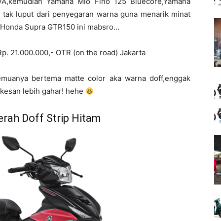
VA,kemudian Yamaha Mio Fino 125 Bluecore,Yamaha
g tak luput dari penyegaran warna guna
menarik minat
 Honda Supra GTR150 ini mabsro…
p. 21.000.000,- OTR (on the road) Jakarta
muanya bertema matte color aka warna doff,enggak
rkesan lebih gahar! hehe
ah Doff Strip Hitam