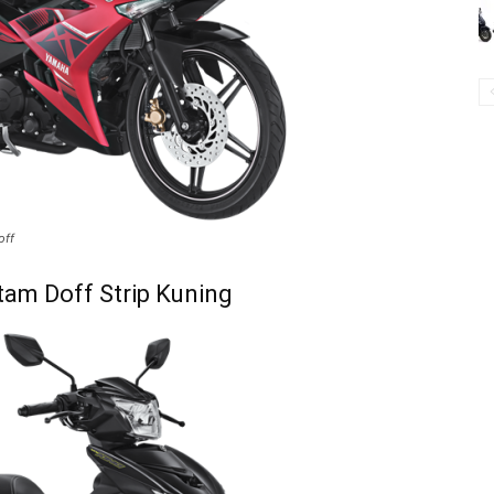
off
am Doff Strip Kuning