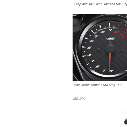
Stop and Tail Lamp Yamaha MX Kin
Panel Meter Yamaha MX King 150
LED DRL