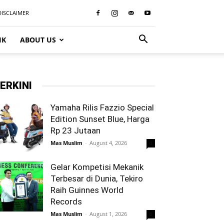
DISCLAIMER
IK
ABOUT US
ERKINI
Yamaha Rilis Fazzio Special
Edition Sunset Blue, Harga
Rp 23 Jutaan
Mas Muslim
-
August 4, 2026
0
Gelar Kompetisi Mekanik
Terbesar di Dunia, Tekiro
Raih Guinnes World
Records
Mas Muslim
-
August 1, 2026
0