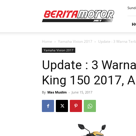
BERITAMOTOR.NET
Sunda
H
Home
Yamaha Vixion 2017
Update : 3 Warna Ter
Yamaha Vixion 2017
Update : 3 Warn
King 150 2017, 
By
Mas Muslim
-
June 15, 2017