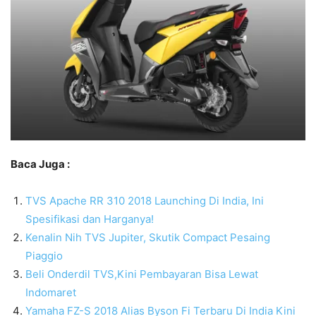
Baca Juga :
TVS Apache RR 310 2018 Launching Di India, Ini
Spesifikasi dan Harganya!
Kenalin Nih TVS Jupiter, Skutik Compact Pesaing
Piaggio
Beli Onderdil TVS,Kini Pembayaran Bisa Lewat
Indomaret
Yamaha FZ-S 2018 Alias Byson Fi Terbaru Di India Kini