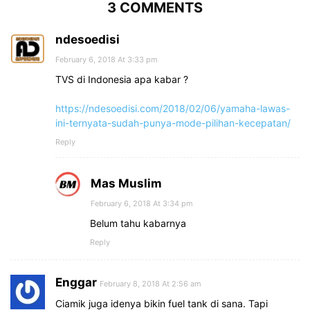
3 COMMENTS
ndesoedisi
February 6, 2018 At 3:33 pm
TVS di Indonesia apa kabar ?
https://ndesoedisi.com/2018/02/06/yamaha-lawas-
ini-ternyata-sudah-punya-mode-pilihan-kecepatan/
Reply
Mas Muslim
February 6, 2018 At 3:34 pm
Belum tahu kabarnya
Reply
Enggar
February 8, 2018 At 2:56 am
Ciamik juga idenya bikin fuel tank di sana. Tapi