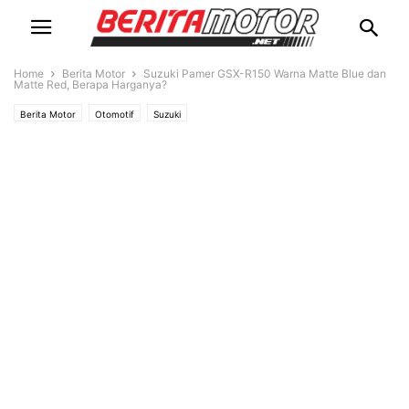
Home
Berita Motor
Suzuki Pamer GSX-R150 Warna Matte Blue dan
Matte Red, Berapa Harganya?
Berita Motor
Otomotif
Suzuki