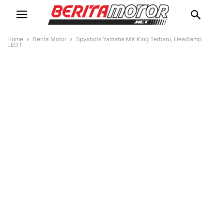
Home
Berita Motor
Spyshots Yamaha MX King Terbaru, Headlamp
LED !