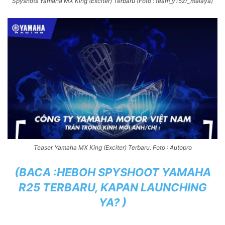
Spyshots Yamaha MX King (Exciter) Terbaru (Foto : team_y15zr_malaya)
Teaser Yamaha MX King (Exciter) Terbaru. Foto : Autopro
(BACA :
HEBOH SPYSHOOT YAMAHA
R25 TERBARU, KAPAN LAUNCHING
YA?
)