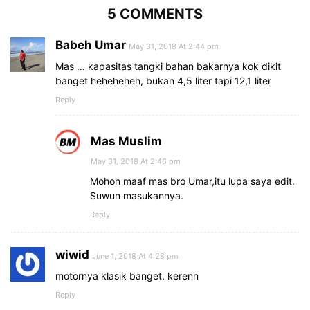
5 COMMENTS
Babeh Umar
May 31, 2018 At 2:44 pm
Mas … kapasitas tangki bahan bakarnya kok dikit
banget heheheheh, bukan 4,5 liter tapi 12,1 liter
Reply
Mas Muslim
May 31, 2018 At 2:46 pm
Mohon maaf mas bro Umar,itu lupa saya edit.
Suwun masukannya.
Reply
wiwid
June 1, 2018 At 4:28 pm
motornya klasik banget. kerenn
Reply