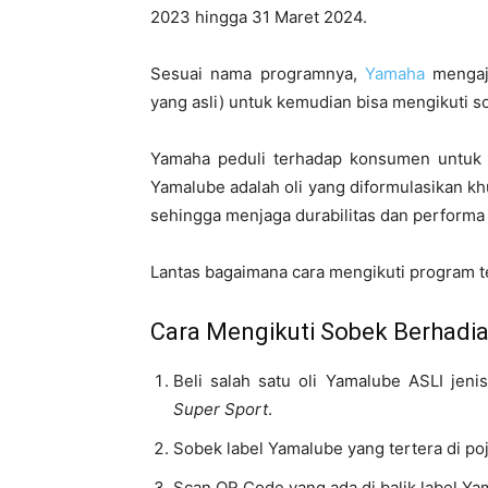
2023 hingga 31 Maret 2024.
Sesuai nama programnya,
Yamaha
mengaja
yang asli) untuk kemudian bisa mengikuti s
Yamaha peduli terhadap konsumen untuk 
Yamalube adalah oli yang diformulasikan k
sehingga menjaga durabilitas dan performa 
Lantas bagaimana cara mengikuti program t
Cara Mengikuti Sobek Berhadi
Beli salah satu oli Yamalube ASLI jeni
Super Sport
.
Sobek label Yamalube yang tertera di p
Scan QR Code yang ada di balik label Ya