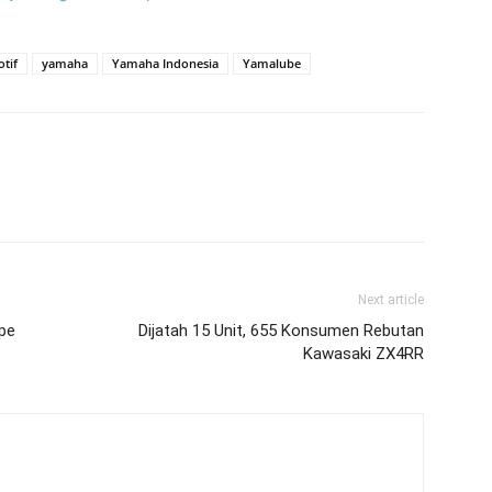
tif
yamaha
Yamaha Indonesia
Yamalube
Next article
pe
Dijatah 15 Unit, 655 Konsumen Rebutan
Kawasaki ZX4RR