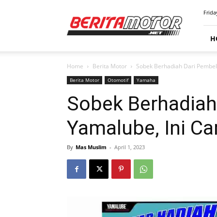
BERITAMOTOR.NET
Frida
H
Home
Berita Motor
Sobek Berhadiah Dari Pembeli
Berita Motor
Otomotif
Yamaha
Sobek Berhadiah 
Yamalube, Ini Ca
By
Mas Muslim
-
April 1, 2023