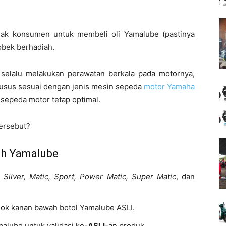
k konsumen untuk membeli oli Yamalube (pastinya
obek berhadiah.
selalu melakukan perawatan berkala pada motornya,
husus sesuai dengan jenis mesin sepeda
motor Yamaha
sepeda motor tetap optimal.
ersebut?
ah Yamalube
s
Silver, Matic, Sport, Power Matic, Super Matic
, dan
ojok kanan bawah botol Yamalube ASLI.
malube untuk validasi ke-
ASLI
-an produk.