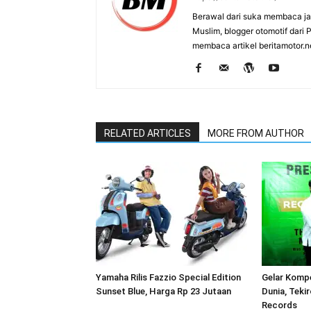
Berawal dari suka membaca j
Muslim, blogger otomotif dari
membaca artikel beritamotor.
RELATED ARTICLES
MORE FROM AUTHOR
Yamaha Rilis Fazzio Special Edition
Gelar Kompe
Sunset Blue, Harga Rp 23 Jutaan
Dunia, Teki
Records