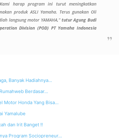
 Kami harap program ini turut meningkatkan
akan produk ASLI Yamaha. Terus gunakan Oli
iah langsung motor YAMAHA,”
tutur Agung Budi
peration Division (POD) PT Yamaha Indonesia
aga, Banyak Hadiahnya...
i Rumahweb Berdasar…
el Motor Honda Yang Bisa…
kai Yamalube
h dan Irit Banget !!
unya Program Sociopreneur…