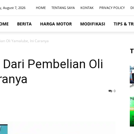
y, August 7, 2026
HOME
TENTANG SAYA
KONTAK
PRIVACY POLICY
D
OME
BERITA
HARGA MOTOR
MODIFIKASI
TIPS & TR
an Oli Yamalube, Ini Caranya
T
Dari Pembelian Oli
ranya
0