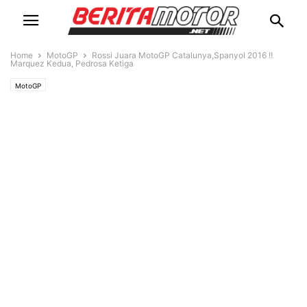
Home
MotoGP
Rossi Juara MotoGP Catalunya,Spanyol 2016 !!
Marquez Kedua, Pedrosa Ketiga
MotoGP