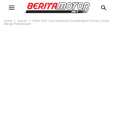
Home
Suzuki
Rider GSX Club Indonesia Sumbangkan Donasi Untuk
Warga Perbatasan!