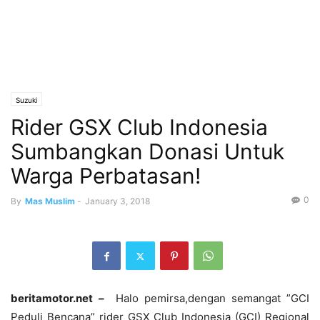
Suzuki
Rider GSX Club Indonesia
Sumbangkan Donasi Untuk
Warga Perbatasan!
0
By
Mas Muslim
-
January 3, 2018
beritamotor.net
–
Halo pemirsa,dengan semangat
”GCI
Peduli Bencana”
rider GSX Club Indonesia (GCI) Regional