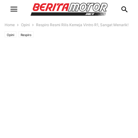
Home
Opini
Respiro Resmi Rilis Kemeja Vintro R1, Sangat Menarik!
Opini
Respiro