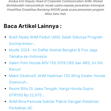
(kedua kiri) Deputy Head of Corporate Communication AHM, Ahmad
Muhibbuddin menyerahkan modal usaha kepada perwakilan Kelompok
Kreatifitas Disabilitas Bandung (KKDB) pada acara peresmian program
Mitra Satu Hati.
Baca Artikel Lainnya :
Bukti Nyata AHM Peduli UKM, Salah Satunya Program
Sociopreneur…
Mudik 2024 : Ini Daftar Alamat Bengkel & Pos Jaga
Yamaha se-Indonesia
Galeri Foto Honda ADV 150 2019 CBS dan ABS, Ini Sih
Racun!
Makin Eksklusif, AHM Hadirkan 135 Wing Dealer Honda
Diseluruh…
Resmi Rilis Di Jawa Tengah, Harga Honda Supra
GTR150 Rp 22,075…
AHM Bina Pemuda Sekitar Pabrik Dengan Pelatihan
Perbaikan AC