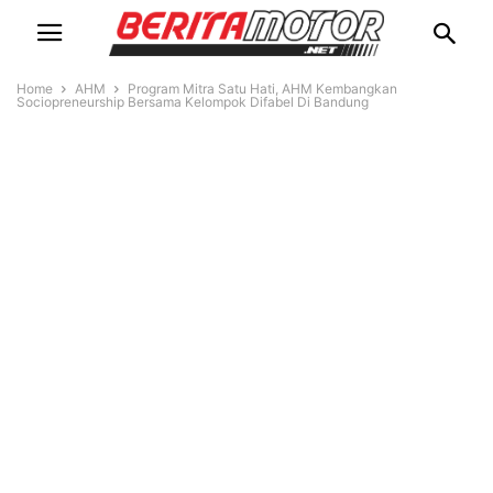
Home
AHM
Program Mitra Satu Hati, AHM Kembangkan
Sociopreneurship Bersama Kelompok Difabel Di Bandung