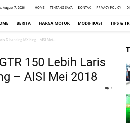
y, August 7, 2026
HOME
TENTANG SAYA
KONTAK
PRIVACY POLICY
D
OME
BERITA
HARGA MOTOR
MODIFIKASI
TIPS & TR
is Dibanding MX King – AISI Mei...
T
GTR 150 Lebih Laris
ng – AISI Mei 2018
7