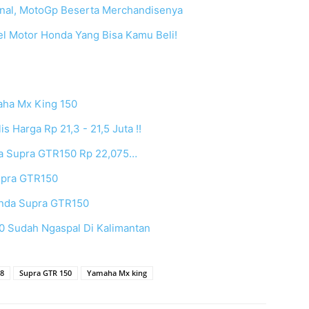
inal, MotoGp Beserta Merchandisenya
l Motor Honda Yang Bisa Kamu Beli!
ha Mx King 150
 Harga Rp 21,3 - 21,5 Juta !!
da Supra GTR150 Rp 22,075…
upra GTR150
onda Supra GTR150
0 Sudah Ngaspal Di Kalimantan
18
Supra GTR 150
Yamaha Mx king