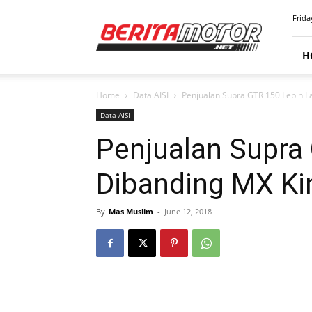
BERITAMOTOR.NET
Frida
H
Home
Data AISI
Penjualan Supra GTR 150 Lebih Lar
Data AISI
Penjualan Supra 
Dibanding MX Ki
By
Mas Muslim
-
June 12, 2018