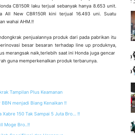
nda CB150R laku terjual sebanyak hanya 8.653 unit.
ata All New CBR150R kini terjual 16.493 uni. Suatu
kan wahai AHM.!!
ndongkrak penjualannya produk dari pada pabrikan itu
 berinovasi besar besaran terhadap line up produknya,
rus merangsak naik,terlebih saat ini Honda juga gencar
rah guna memperkenalkan produk terbarunya.
krak Tampilan Plus Keamanan
 BBN menjadi Biang Kenaikan !!
Xabre 150 Tak Sampai 5 Juta Bro… !!
l Moge Bro..!!