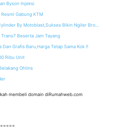
n Byson Injeksi
h Resmi Gabung KTM
inder By Motoblast,Sukses Bikin Ngiler Bro…
 Trans7 Beserta Jam Tayang
Dan Grafis Baru,Harga Tetap Sama Kok !!
00 Ribu Unit
 Belakang Ohlins
der
gkah membeli domain diRumahweb.com
=====