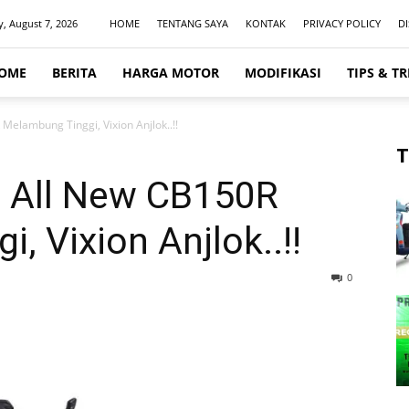
y, August 7, 2026
HOME
TENTANG SAYA
KONTAK
PRIVACY POLICY
D
OME
BERITA
HARGA MOTOR
MODIFIKASI
TIPS & TR
elambung Tinggi, Vixion Anjlok..!!
T
 All New CB150R
, Vixion Anjlok..!!
0