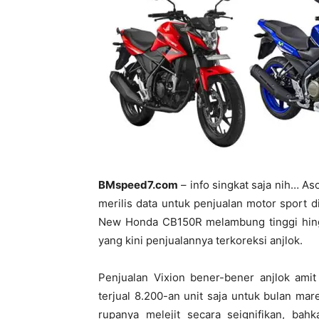
BMspeed7.com
– info singkat saja nih… As
merilis data untuk penjualan motor sport d
New Honda CB150R melambung tinggi hing
yang kini penjualannya terkoreksi anjlok.
Penjualan Vixion bener-bener anjlok amit
terjual 8.200-an unit saja untuk bulan m
rupanya melejit secara seignifikan, bah