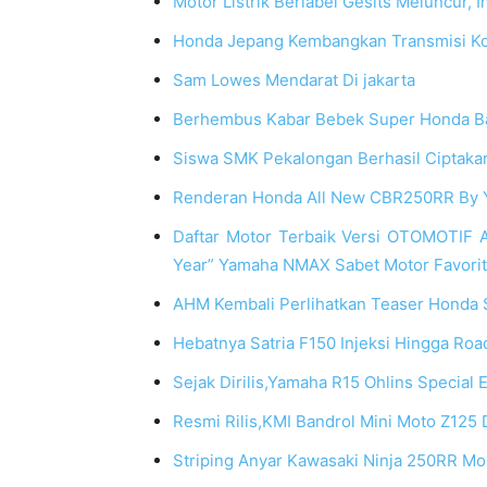
Motor Listrik Berlabel Gesits Meluncur, I
Honda Jepang Kembangkan Transmisi Kop
Sam Lowes Mendarat Di jakarta
Berhembus Kabar Bebek Super Honda Ba
Siswa SMK Pekalongan Berhasil Ciptakan 
Renderan Honda All New CBR250RR By Y
Daftar Motor Terbaik Versi OTOMOTIF 
Year” Yamaha NMAX Sabet Motor Favorit 
AHM Kembali Perlihatkan Teaser Honda 
Hebatnya Satria F150 Injeksi Hingga Roa
Sejak Dirilis,Yamaha R15 Ohlins Special E
Resmi Rilis,KMI Bandrol Mini Moto Z125 
Striping Anyar Kawasaki Ninja 250RR Mon