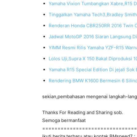
Yamaha Vixion Tumbangkan Xabre,R15 Da
Tinggalkan Yamaha Tech3,Bradley Smit
Renderan Honda CBR250RR 2016 Twin Cyl
Jadwal MotoGP 2016 Siaran Langsung Di
YIMM Resmi Rilis Yamaha YZF-R15 Warna 
Lolos Uji,Supra X 150 Bakal Diproduksi 1
Yamaha R15 Special Edition Di jejali Sok
Rendering BMW K1600 Bermesin 6 Silin
sekian,pembahasan mengenai langkah-lan
Thanks For Reading and Sharing sob.
Semoga bermanfaat
===============================
ikuti berita terbaru atau kontak BMspeed7 :