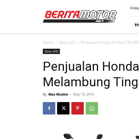
BERITAMOTOR.NET
Frida
H
Home
Data AISI
Penjualan Honda All New CB150R M
Data AISI
Penjualan Honda
Melambung Tinggi
By
Mas Muslim
-
May 19, 2016