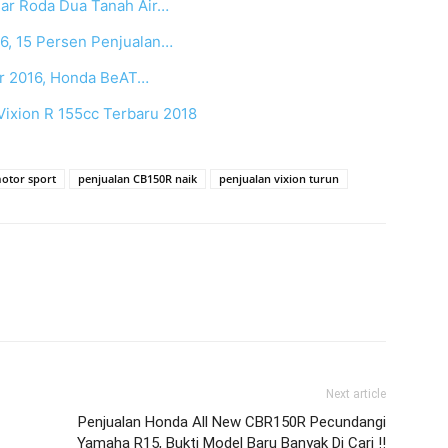
sar Roda Dua Tanah Air…
6, 15 Persen Penjualan…
er 2016, Honda BeAT…
ixion R 155cc Terbaru 2018
otor sport
penjualan CB150R naik
penjualan vixion turun
Next article
Penjualan Honda All New CBR150R Pecundangi
Yamaha R15, Bukti Model Baru Banyak Di Cari !!