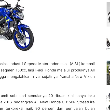
osiasi industri Sepeda Motor Indonesia (AISI ) kembali
isegmen 150cc, lagi l-agi Honda melalui produknya,All
ga mengalahkan rival sejatinya, Yamaha New Vixion
 amit sob! dari semulanya 20 ribuan kini hanya laku
aret 2016. sedangkan All New Honda CB150R StreetFire
kan terkoreksi naik 90 persen dari penjualan bulan