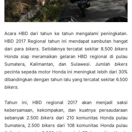
Acara HBD dari tahun ke tahun mengalami peningkatan.
HBD 2017 Regional tahun ini mendapat sambutan hangat
dari para
biker
s
. Setidaknya tercatat sekitar 8.500
biker
s
Honda siap meramaikan gelaran HBD regional di pulau
Sumatera, Kalimantan, dan Sulawesi. Jumlah
biker
s
pecinta sepeda motor Honda ini meningkat lebih dari 30%
dibandingkan dengan tahun lalu yang tercatat sekitar 6.500
biker
s
.
Tahun ini, HBD regional 2017 akan menjadi saksi
kebersamaan, kekompakan, dan kuatnya persaudaraan
sebanyak 2.500
biker
s
dari 210 komunitas Honda pulau
Sumatera, 2.500
biker
s
dari 108 komunitas Honda pulau