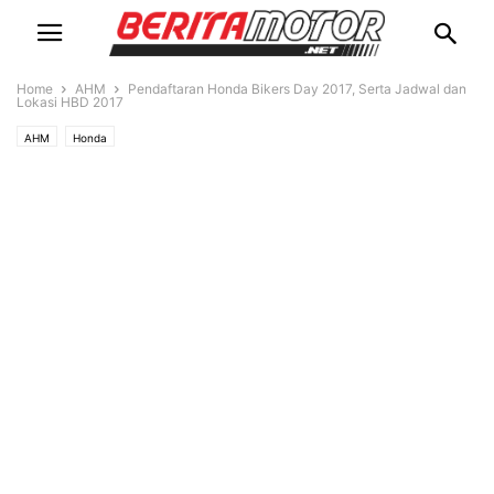
Home
AHM
Pendaftaran Honda Bikers Day 2017, Serta Jadwal dan
Lokasi HBD 2017
AHM
Honda