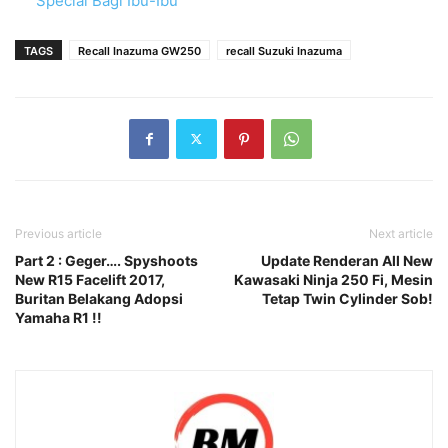
Special Bagi Ibu-Ibu
TAGS
Recall Inazuma GW250
recall Suzuki Inazuma
Previous article
Next article
Part 2 : Geger…. Spyshoots
Update Renderan All New
New R15 Facelift 2017,
Kawasaki Ninja 250 Fi, Mesin
Buritan Belakang Adopsi
Tetap Twin Cylinder Sob!
Yamaha R1 !!