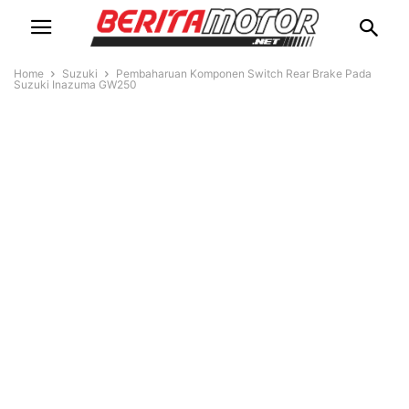
Home
Suzuki
Pembaharuan Komponen Switch Rear Brake Pada
Suzuki Inazuma GW250