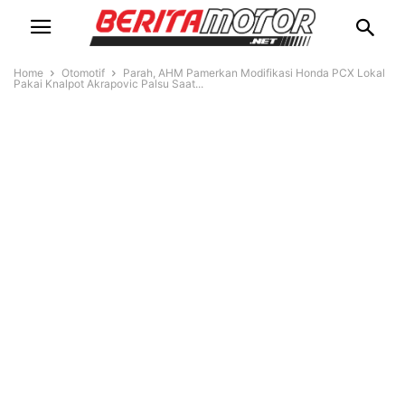
Home
Otomotif
Parah, AHM Pamerkan Modifikasi Honda PCX Lokal
Pakai Knalpot Akrapovic Palsu Saat...