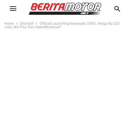
Home
Otomotif
Official Launching Kawasaki Z900, Harga Rp 225
Juta, Nih Fitur Dan Spesifikasinya?