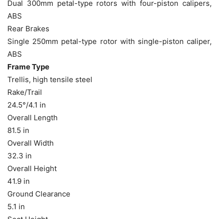
Dual 300mm petal-type rotors with four-piston calipers,
ABS
Rear Brakes
Single 250mm petal-type rotor with single-piston caliper,
ABS
Frame Type
Trellis, high tensile steel
Rake/Trail
24.5°/4.1 in
Overall Length
81.5 in
Overall Width
32.3 in
Overall Height
41.9 in
Ground Clearance
5.1 in