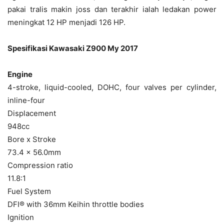
pakai tralis makin joss dan terakhir ialah ledakan power
meningkat 12 HP menjadi 126 HP.
Spesifikasi Kawasaki Z900 My 2017
Engine
4-stroke, liquid-cooled, DOHC, four valves per cylinder,
inline-four
Displacement
948cc
Bore x Stroke
73.4 x 56.0mm
Compression ratio
11.8:1
Fuel System
DFI
®
with 36mm Keihin throttle bodies
Ignition