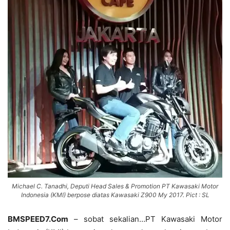
Michael C. Tanadhi, Deputi Head Sales & Promotion PT Kawasaki Motor
Indonesia (KMI) berpose diatas Kawasaki Z900 My 2017. Pict : SL
BMSPEED7.Com
– sobat sekalian…PT Kawasaki Motor