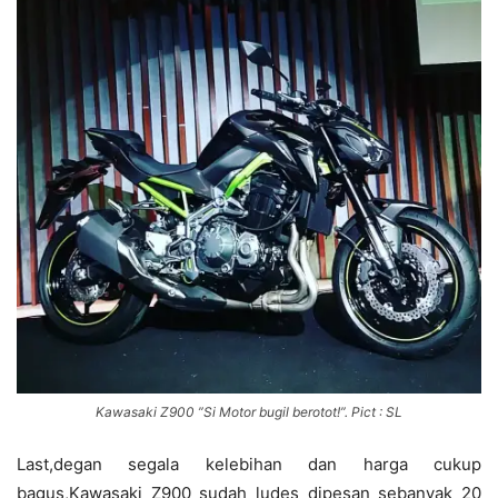
Kawasaki Z900 ”Si Motor bugil berotot!”. Pict : SL
Last,degan segala kelebihan dan harga cukup
bagus,Kawasaki Z900 sudah ludes dipesan sebanyak 20