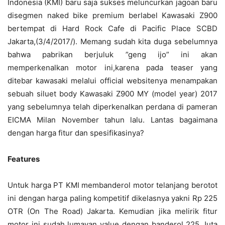
Indonesia (KMI) baru saja sukses meluncurkan jagoan baru
disegmen naked bike premium berlabel Kawasaki Z900
bertempat di Hard Rock Cafe di Pacific Place SCBD
Jakarta,(3/4/2017/). Memang sudah kita duga sebelumnya
bahwa pabrikan berjuluk ”geng ijo” ini akan
memperkenalkan motor ini,karena pada teaser yang
ditebar kawasaki melalui official websitenya menampakan
sebuah siluet body Kawasaki Z900 MY (model year) 2017
yang sebelumnya telah diperkenalkan perdana di pameran
EICMA Milan November tahun lalu. Lantas bagaimana
dengan harga fitur dan spesifikasinya?
Features
Untuk harga PT KMI membanderol motor telanjang berotot
ini dengan harga paling kompetitif dikelasnya yakni Rp 225
OTR (On The Road) Jakarta. Kemudian jika melirik fitur
motor ini sudah lumayan value dengan banderol 225 Juta