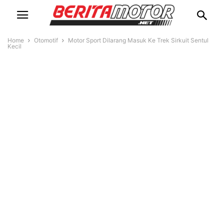
Home
Otomotif
Motor Sport Dilarang Masuk Ke Trek Sirkuit Sentul
Kecil