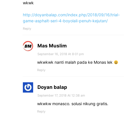
wkwk
http://doyanbalap.com/index.php/2018/09/16/trial-
game-asphalt-seri-4-boyolali-penuh-kejutan/
Reply
Mas Muslim
September 16, 2018 At 8:01 pm
wkwkwk nanti malah pada ke Monas lek
Reply
Doyan balap
September 17, 2018 At 12:38 am
wkwkw monasco. solusi nikung gratis.
Reply