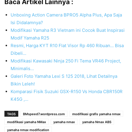
Baca Artikel Lainnya :
Unboxing Action Camera BPRO5 Alpha Plus, Apa Saja
Isi Didalamnya?
Modifikasi Yamaha R3 Vietnam ini Cocok Buat Inspirasi
Modif Yamaha R25
Resmi, Harga KYT R10 Flat Visor Rp 460 Ribuan... Bisa
Dibeli…
Modifikasi Kawasaki Ninja 250 Fi Tema VR46 Project,
Minimalis…
Galeri Foto Yamaha Lexi S 125 2018, Lihat Detailnya
Bikin Leleh!
Komparasi Fisik Suzuki GSX-R150 Vs Honda CBR150R
K45G ,…
TAGS
BMspeed7.wordpress.com
modifikasi grafis yamaha nmax
modifikasi yamaha NMax
yamaha nmax
yamaha Nmax ABS
yamaha nmax modification