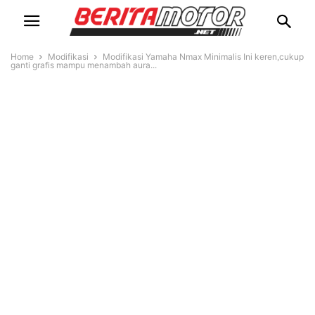
Home
Modifikasi
Modifikasi Yamaha Nmax Minimalis Ini keren,cukup
ganti grafis mampu menambah aura...