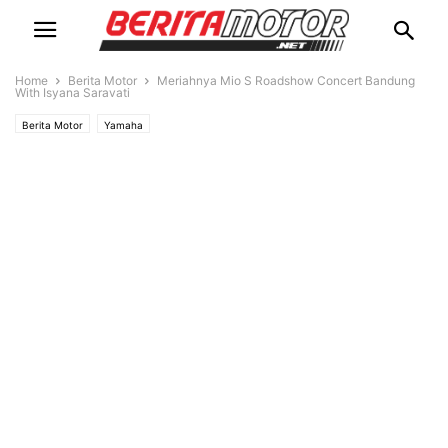
Home
Berita Motor
Meriahnya Mio S Roadshow Concert Bandung
With Isyana Saravati
Berita Motor
Yamaha