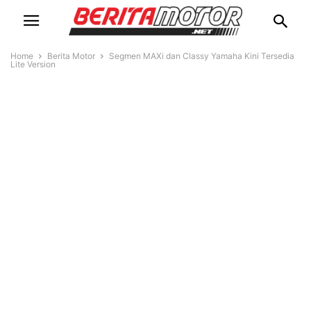
Home
Berita Motor
Segmen MAXi dan Classy Yamaha Kini Tersedia
Lite Version