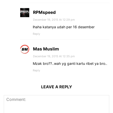
RPMspeed
December 19, 2015 At 12:29 pm
lhaha katanya udah per 16 desember
Reply
Mas Muslim
December 19, 2015 At 12:35 pm
Mzak bro??..wah yg ganti kartu ribet ya bro..
Reply
LEAVE A REPLY