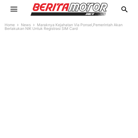
Home
News
Maraknya Kejahatan Via Ponsel,Pemerintah Akan
Berlakukan NIK Untuk Registrasi SIM Card