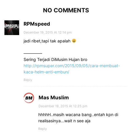
NO COMMENTS
RPMspeed
December 19, 2015 At 12:14 pm
jadi ribet,tapi tak apalah
————–
Sering Terjadi DiMusim Hujan bro
http://rpmsuper.com/2015/09/05/cara-membuat-
kaca-helm-anti-embun/
Reply
Mas Muslim
December 19, 2015 At 12:25 pm
hhhhH..masih wacana bang..entah kpn di
realisasinya…wait n see aja
Reply